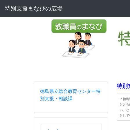
特別支援まなびの広場
特別
徳島県立総合教育センター特
別支援・相談課
＊徳島
ととも
い」と
として