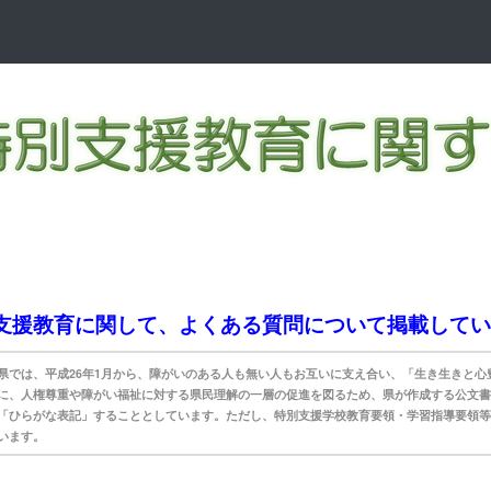
支援教育に関して、よくある質問について掲載してい
県では、平成26年1月から、障がいのある人も無い人もお互いに支え合い、「生き生きと
に、人権尊重や障がい福祉に対する県民理解の一層の促進を図るため、県が作成する公文書
「ひらがな表記」することとしています。ただし、特別支援学校教育要領・学習指導要領等
います。